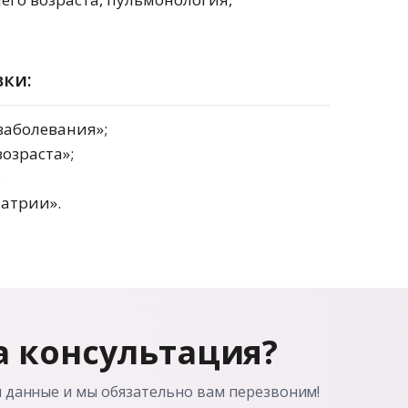
ки:
заболевания»;
возраста»;
;
иатрии».
 консультация?
и данные и мы обязательно вам перезвоним!