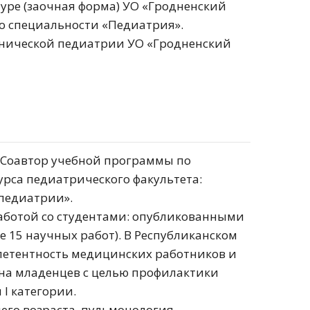
туре (заочная форма) УО «Гродненский
о специальности «Педиатрия».
линической педиатрии УО «Гродненский
м. Соавтор учебной программы по
урса педиатрического факультета:
педиатрии».
аботой со студентами: опубликованными
ше 15 научных работ). В Республиканском
мпетентность медицинских работников и
сна младенцев с целью профилактики
I категории.
него возраста, пульмонология,