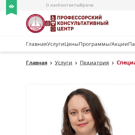
О нас
Контакты
Врачи
Главная
Услуги
Цены
Программы/Акции
Па
Главная
Услуги
Педиатрия
Специ