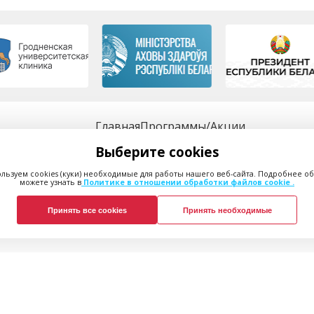
Главная
Программы/Акции
Услуги
О нас
Выберите cookies
Цены
Полезные статьи
Врачи
Контакты
льзуем cookies (куки) необходимые для работы нашего веб-сайта. Подробнее об
можете узнать в
Политике в отношении обработки файлов cookie .
Принять все cookies
Принять необходимые
нных