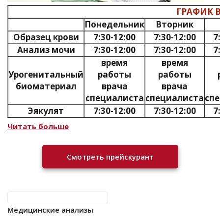
ГРАФИК 
Понедельник
Вторник
Образец крови
7:30-12:00
7:30-12:00
7
Анализ мочи
7:30-12:00
7:30-12:00
7
время
время
Урогенитальный
работы
работы
биоматериал
врача
врача
специалиста
специалиста
сп
Эякулят
7:30-12:00
7:30-12:00
7
Читать больше
Смотреть прейскурант
Медицинские анализы