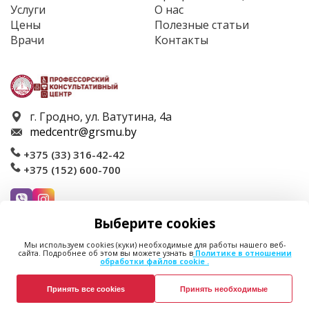
Услуги
О нас
Цены
Полезные статьи
Врачи
Контакты
г. Гродно, ул. Ватутина, 4а
medcentr@grsmu.by
+375 (33) 316-42-42
+375 (152) 600-700
Выберите cookies
Запись на прием
Мы используем cookies (куки) необходимые для работы нашего веб-
сайта. Подробнее об этом вы можете узнать в
Политике в отношении
обработки файлов cookie .
Политика в отношении обработки файлов cookie
Политика в отношении обработки персональных данных
Принять все cookies
Принять необходимые