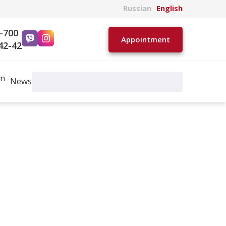
Russian
English
0-700
Appointment
42-42
gn
News