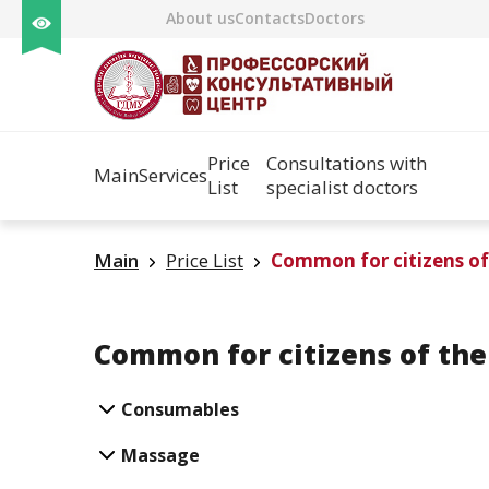
About us
Contacts
Doctors
Price
Consultations with
Main
Services
List
specialist doctors
Main
Price List
Common for citizens of 
Common for citizens of the
Consumables
Massage