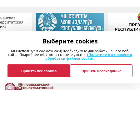
Выберите cookies
Главная
Программы/Акции
Мы используем cookies (куки) необходимые для работы нашего веб-
Услуги
О нас
сайта. Подробнее об этом вы можете узнать в
Политике в отношении
обработки файлов cookie .
Цены
Полезные статьи
Врачи
Контакты
Принять все cookies
Принять необходимые
г. Гродно, ул. Ватутина, 4а
medcentr@grsmu.by
+375 (33) 316-42-42
+375 (152) 600-700